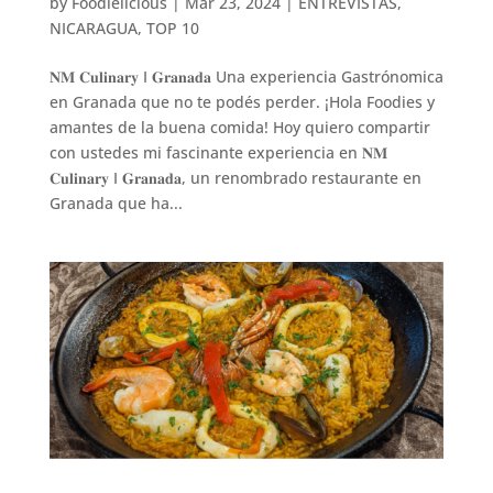
by
Foodielicious
|
Mar 23, 2024
|
ENTREVISTAS
,
NICARAGUA
,
TOP 10
𝐍𝐌 𝐂𝐮𝐥𝐢𝐧𝐚𝐫𝐲 I 𝐆𝐫𝐚𝐧𝐚𝐝𝐚 Una experiencia Gastrónomica
en Granada que no te podés perder. ¡Hola Foodies y
amantes de la buena comida! Hoy quiero compartir
con ustedes mi fascinante experiencia en 𝐍𝐌
𝐂𝐮𝐥𝐢𝐧𝐚𝐫𝐲 I 𝐆𝐫𝐚𝐧𝐚𝐝𝐚, un renombrado restaurante en
Granada que ha...