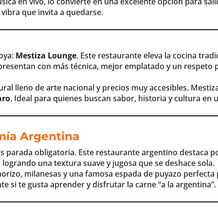
sica en vivo, lo convierte en una excelente opción para sal
 vibra que invita a quedarse.
oya:
Mestiza Lounge
. Este restaurante eleva la cocina trad
se presentan con más técnica, mejor emplatado y un respeto
ural lleno de arte nacional y precios muy accesibles. Mest
aro
. Ideal para quienes buscan sabor, historia y cultura en u
mía Argentina
s parada obligatoria. Este restaurante argentino destaca po
 logrando una textura suave y jugosa que se deshace sola.
horizo, milanesas y una famosa espada de puyazo perfecta
 si te gusta aprender y disfrutar la carne “a la argentina”.