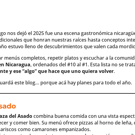
algo nos dejó el 2025 fue una escena gastronómica nicarag
dicionales que honran nuestras raíces hasta conceptos in
e año estuvo lleno de descubrimientos que valen cada mordi
ar menús completos, repetir platos y escuchar a la comuni
 en Nicaragua
, ordenados del #10 al #1. Esta lista no se tra
nte y ese “algo” que hace que uno quiera volver
.
uardá este blog… porque acá hay planes para todo el año.
Asado
raza del Asado
combina buena comida con una vista espectac
ardecer y comer bien. Su menú ofrece pizzas al horno de leña
mariscos como camarones empanizados.