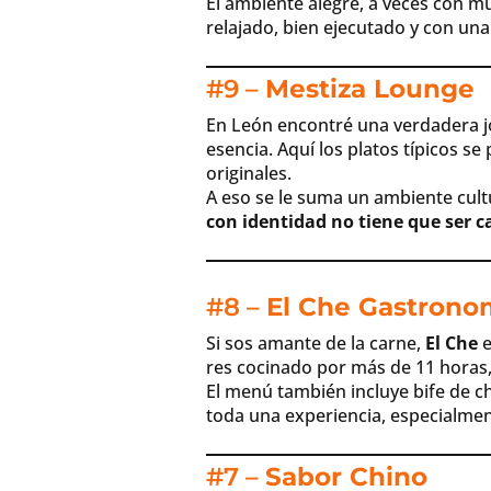
El ambiente alegre, a veces con mú
relajado, bien ejecutado y con una
#9 –
Mestiza Lounge
En León encontré una verdadera j
esencia. Aquí los platos típicos 
originales.
A eso se le suma un ambiente cult
con identidad no tiene que ser c
#8 –
El Che Gastrono
Si sos amante de la carne,
El Che
e
res cocinado por más de 11 horas,
El menú también incluye bife de c
toda una experiencia, especialmente
#7 –
Sabor Chino