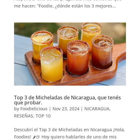
me hacen: “Foodie, ¿dónde están los 3 mejores...
Top 3 de Micheladas de Nicaragua, que tenés
que probar.
by
Foodielicious
|
Nov 23, 2024
|
NICARAGUA
,
RESEÑAS
,
TOP 10
Descubrí el Top 3 de Micheladas en Nicaragua ¡Hola,
Foodies! 🌶️🍺 Hoy quiero hablarles de uno de mis