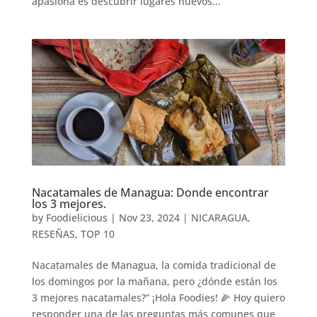
apasiona es descubrir lugares nuevos...
Nacatamales de Managua: Donde encontrar
los 3 mejores.
by
Foodielicious
|
Nov 23, 2024
|
NICARAGUA
,
RESEÑAS
,
TOP 10
Nacatamales de Managua, la comida tradicional de
los domingos por la mañana, pero ¿dónde están los
3 mejores nacatamales?” ¡Hola Foodies! 🌽 Hoy quiero
responder una de las preguntas más comunes que