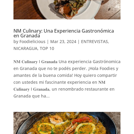
NM Culinary: Una Experiencia Gastronómica
en Granada
by
Foodielicious
|
Mar 23, 2024
|
ENTREVISTAS
,
NICARAGUA
,
TOP 10
𝐍𝐌 𝐂𝐮𝐥𝐢𝐧𝐚𝐫𝐲 I 𝐆𝐫𝐚𝐧𝐚𝐝𝐚 Una experiencia Gastrónomica
en Granada que no te podés perder. ¡Hola Foodies y
amantes de la buena comida! Hoy quiero compartir
con ustedes mi fascinante experiencia en 𝐍𝐌
𝐂𝐮𝐥𝐢𝐧𝐚𝐫𝐲 I 𝐆𝐫𝐚𝐧𝐚𝐝𝐚, un renombrado restaurante en
Granada que ha...