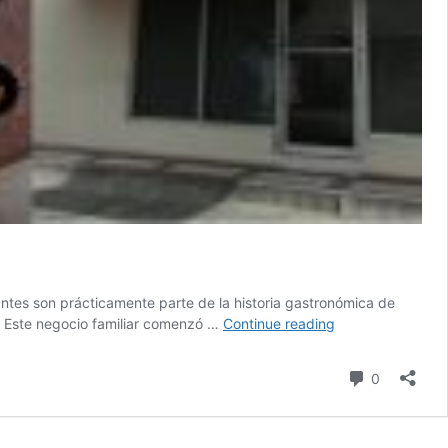
ntes son prácticamente parte de la historia gastronómica de
3
ta Este negocio familiar comenzó …
Continue reading
Restaurantes
que
Comment
0
forman
parte
de